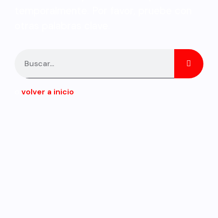
temporalmente. Por favor, pruebe con
otras palabras clave.
o
volver a inicio