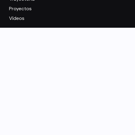
Proyectos
Vídeos
Política de privacidad
Aviso legal
Contacto
©2026 Teatro Círculo
por Kupakia
Teatro Círculo
Encuentra lo que