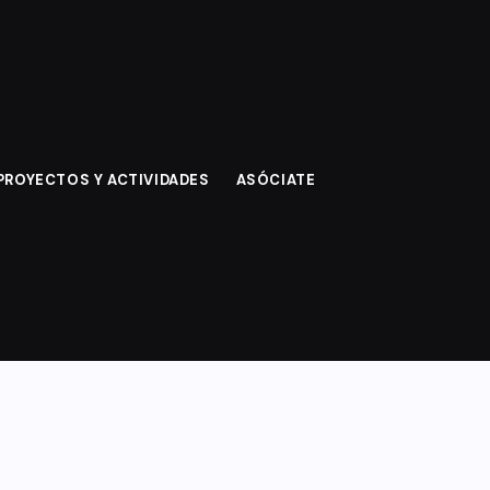
Inicio
404 no se encuentra
PROYECTOS Y ACTIVIDADES
ASÓCIATE