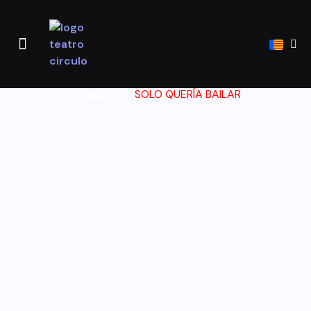
TEATRE CÍRCULO
PROJECTES I ACTIVITATS
Inici
SOLO QUERÍA BAILAR