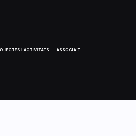
Inici
404 no es troba
OJECTES I ACTIVITATS
ASSOCIA’T